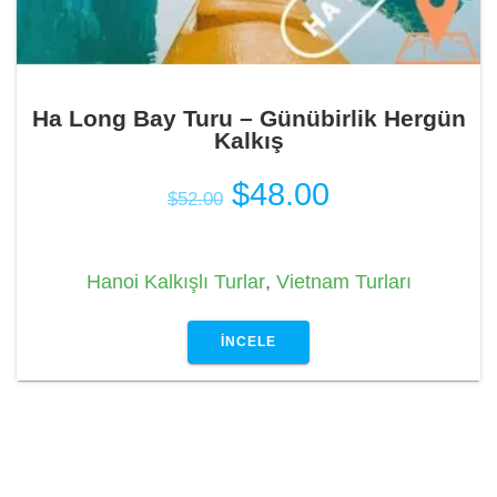
Ha Long Bay Turu – Günübirlik Hergün
Kalkış
Orijinal
Şu
$
48.00
$
52.00
fiyat:
andaki
$52.00.
fiyat:
Hanoi Kalkışlı Turlar
,
Vietnam Turları
$48.00.
İNCELE