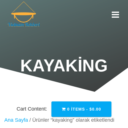
Skip
to
content
KAYAKING
Cart Content:
0 ITEMS -
$
0.00
Ana Sayfa
/ Ürünler “kayaking” olarak etiketlendi